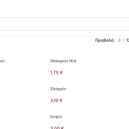
Προβολή
9
1
εού
Μακαρόνι Νο2
1,70
€
Σπαγγέτι
3,10
€
Κοφτό
3,00
€