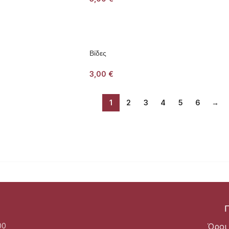
Βίδες
3,00
€
1
2
3
4
5
6
→
00
Όροι