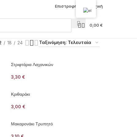
Επιστροφή στην Αρχική
0,00
€
2
18
24
Στριφτάρια Λαχανικών
3,30
€
Κριθαράκι
3,00
€
Μακαρονάκι Τρυπητό
3,10
€