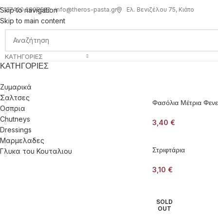
info@theros-pasta.gr
Ελ. Βενιζέλου 75, Κιάτο
Skip to navigation
27420 28085
Skip to main content
ΚΑΤΗΓΟΡΊΕΣ
ΚΑΤΗΓΟΡΊΕΣ
Ζυμαρικά
Σαλτσες
Φασόλια Μέτρια Φεν
Οσπρια
Chutneys
3,40
€
Dressings
Μαρμελαδες
Στριφτάρια
Γλυκα του Κουταλιου
3,10
€
SOLD
OUT