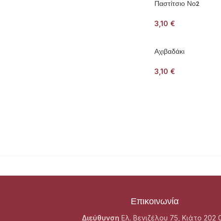
Παστίτσιο Νο2
3,10
€
Αχιβαδάκι
3,10
€
Επικοινωνία
Διεύθυνση
Ελ. Βενιζέλου 75, Κιάτο 202 