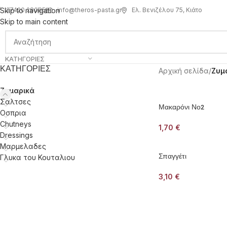
info@theros-pasta.gr
Ελ. Βενιζέλου 75, Κιάτο
Skip to navigation
27420 28085
Skip to main content
ΚΑΤΗΓΟΡΊΕΣ
ΚΑΤΗΓΟΡΊΕΣ
Αρχική σελίδα
/
Ζυμ
Ζυμαρικά
Σαλτσες
Μακαρόνι Νο2
Οσπρια
Chutneys
1,70
€
Dressings
Μαρμελαδες
Σπαγγέτι
Γλυκα του Κουταλιου
3,10
€