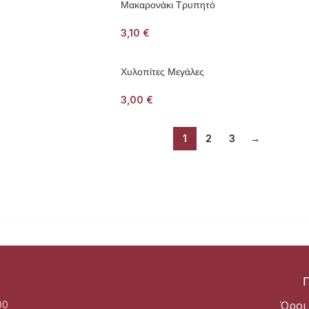
Μακαρονάκι Τρυπητό
3,10
€
Χυλοπίτες Μεγάλες
3,00
€
1
2
3
→
00
Όροι