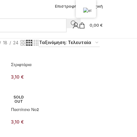
Επιστροφή στην Αρχική
0,00
€
18
24
Στριφτάρια
3,10
€
SOLD
OUT
Παστίτσιο Νο2
3,10
€