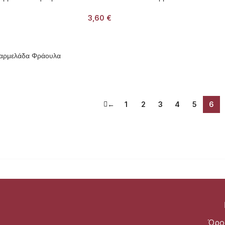
3,60
€
 Μαρμελάδα Φράουλα
←
1
2
3
4
5
6
Όρο