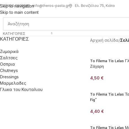
info@theros-pasta.gr
Ελ. Βενιζέλου 75, Κιάτο
Skip to navigation
27420 28085
Skip to main content
ΚΑΤΗΓΟΡΊΕΣ
ΚΑΤΗΓΟΡΊΕΣ
Αρχική σελίδα
/
Σελ
Ζυμαρικά
Σαλτσες
To Filema Tis Lelas 
Οσπρια
Ζάχαρη
Chutneys
Dressings
4,50
€
Μαρμελαδες
Γλυκα του Κουταλιου
To Filema Tis Lelas Τ
Fig”
4,40
€
To Filema Tis Lelas