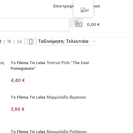
Επιστροφή στην Αρχική
0,00
€
2
18
24
αρη
To Filema Tis Lelas Τσάτνεϊ Ρόδι “The Cool
Pomegranate”
4,40
€
To Filema Tis Lelas Μαρμελάδα Βερίκοκο
3,60
€
To Filema Tis Lelas Μαρμελάδα Ροδάκινο