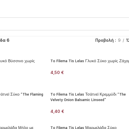
ίδα 6
Προβολή
9
1
Γλυκό Βύσσινο χωρίς
To Filema Tis Lelas Γλυκό Σύκο χωρίς Ζάχ
4,50
€
σάτνεϊ Σύκο “The Flaming
To Filema Tis Lelas Τσάτνεϊ Κρεμμύδι “The
Velvety Onion Balsamic Linseed”
4,40
€
 Μαρμελάδα Μήλο με
To Filema Tis Lelas Μαρμελάδα Σύκο