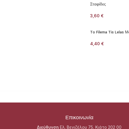
Σταφίδες
3,60
€
To Filema Tis Lelas
4,40
€
Επικοινωνία
Διεύθυνση
Ελ. Βενιζέλου 75, Κιάτο 202 00