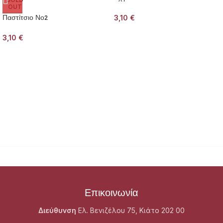
OUT
Παστίτσιο Νο2
3,10
€
3,10
€
Επικοινωνία
Διεύθυνση
Ελ. Βενιζέλου 75, Κιάτο 202 00