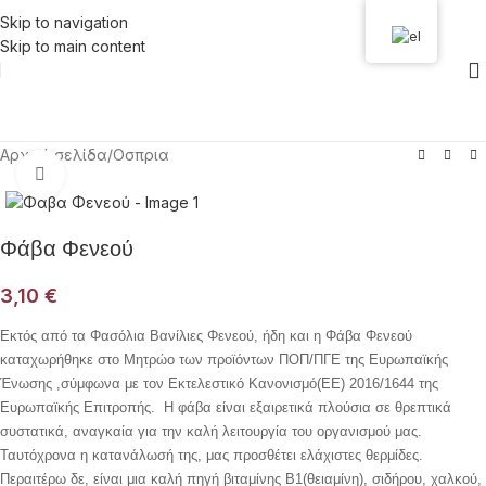
Skip to navigation
Skip to main content
Αρχική σελίδα
/
Οσπρια
Click to enlarge
Φάβα Φενεού
3,10
€
Εκτός από τα Φασόλια Βανίλιες Φενεού, ήδη και η Φάβα Φενεού
καταχωρήθηκε στο Μητρώο των προϊόντων ΠΟΠ/ΠΓΕ της Ευρωπαϊκής
Ένωσης ,σύμφωνα με τον Εκτελεστικό Κανονισμό(ΕΕ) 2016/1644 της
Ευρωπαϊκής Επιτροπής.
Η φάβα είναι εξαιρετικά πλούσια σε θρεπτικά
συστατικά, αναγκαία για την καλή λειτουργία του οργανισμού μας.
Ταυτόχρονα η κατανάλωσή της, μας προσθέτει ελάχιστες θερμίδες.
Περαιτέρω δε, είναι μια καλή πηγή βιταμίνης Β1(θειαμίνη), σιδήρου, χαλκού,