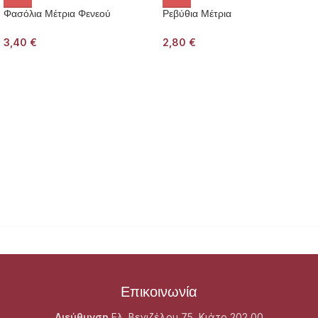
Φασόλια Μέτρια Φενεού
Ρεβύθια Μέτρια
3,40
€
2,80
€
Επικοινωνία
Διεύθυνση
Ελ. Βενιζέλου 75, Κιάτο 202 00