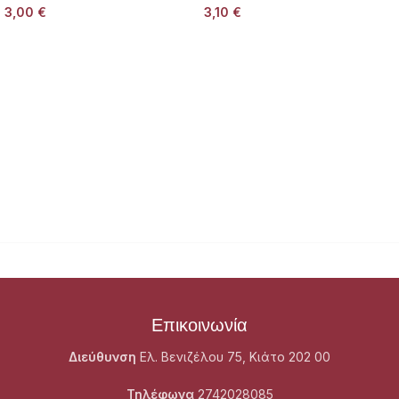
3,00
€
3,10
€
Επικοινωνία
Διεύθυνση
Ελ. Βενιζέλου 75, Κιάτο 202 00
Τηλέφωνα
2742028085