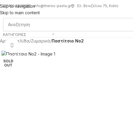
info@theros-pasta.gr
Ελ. Βενιζέλου 75, Κιάτο
Skip to navigation
27420 28085
Skip to main content
ΚΑΤΗΓΟΡΊΕΣ
Αρχική σελίδα
/
Ζυμαρικά
/
Παστίτσιο Νο2
Click to enlarge
SOLD
OUT