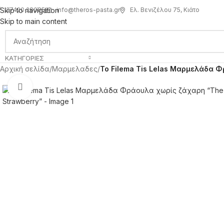
info@theros-pasta.gr
Ελ. Βενιζέλου 75, Κιάτο
Skip to navigation
27420 28085
Skip to main content
ΚΑΤΗΓΟΡΊΕΣ
Αρχική σελίδα
/
Μαρμελαδες
/
To Filema Tis Lelas Μαρμελάδα Φ
Click to enlarge