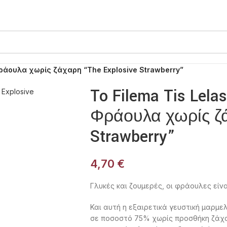
ράουλα χωρίς ζάχαρη “The Explosive Strawberry”
To Filema Tis Lel
Φράουλα χωρίς ζά
Strawberry”
4,70
€
Γλυκές και ζουμερές, οι φράουλες εί
Και αυτή η εξαιρετικά γευστική μαρμ
σε ποσοστό 75% χωρίς προσθήκη ζάχα