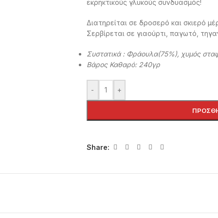
εκρηκτικούς γλυκούς συνδυασμός!
Διατηρείται σε δροσερό και σκιερό μέ
Σερβίρεται σε γιαούρτι, παγωτό, τηγα
Συστατικά : Φράουλα(75%), χυμός σταφ
Βάρος Καθαρό: 240γρ
-
+
ΠΡΟΣΘΉ
Share: