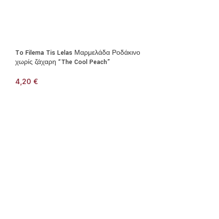
To Filema Tis Lelas Μαρμελάδα Ροδάκινο
χωρίς ζάχαρη “The Cool Peach”
4,20
€
To Filema Tis Le