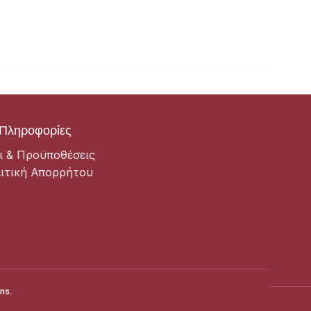
Σταφίδες
3,60
€
Πληροφορίες
ι & Προϋποθέσεις
ιτική Απορρήτου
ns.