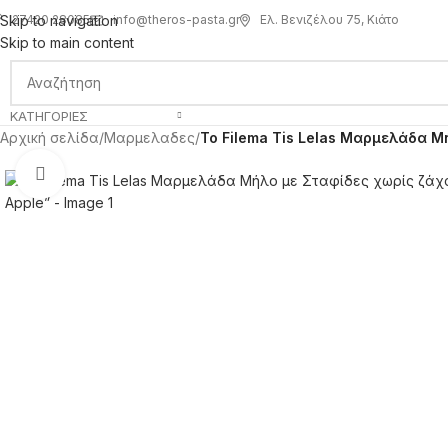
info@theros-pasta.gr
Ελ. Βενιζέλου 75, Κιάτο
Skip to navigation
27420 28085
Skip to main content
ΚΑΤΗΓΟΡΊΕΣ
Αρχική σελίδα
/
Μαρμελαδες
/
To Filema Tis Lelas Μαρμελάδα Μ
Click to enlarge