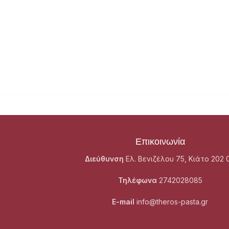
Επικοινωνία
Διεύθυνση
Ελ. Βενιζέλου 75, Κιάτο 202 
Τηλέφωνα
2742028085
E-mail
info@theros-pasta.gr