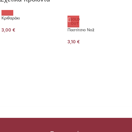
Κριθαράκι
SOLD
OUT
3,00
€
Παστίτσιο Νο2
3,10
€