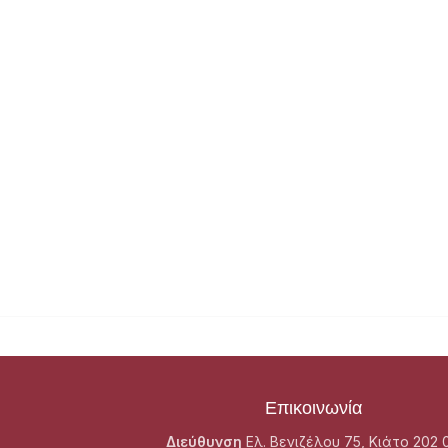
Επικοινωνία
Διεύθυνση
Ελ. Βενιζέλου 75, Κιάτο 202 