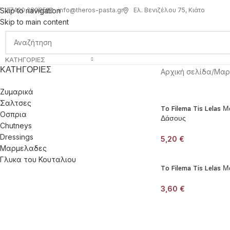
info@theros-pasta.gr
Ελ. Βενιζέλου 75, Κιάτο
Skip to navigation
27420 28085
Skip to main content
ΚΑΤΗΓΟΡΊΕΣ
ΚΑΤΗΓΟΡΊΕΣ
Αρχική σελίδα
/
Μαρ
Ζυμαρικά
Σαλτσες
To Filema Tis Lelas
Οσπρια
Δάσους
Chutneys
Dressings
5,20
€
Μαρμελαδες
Γλυκα του Κουταλιου
To Filema Tis Lelas
3,60
€