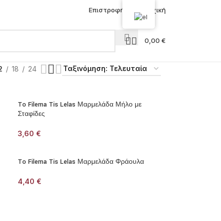
Επιστροφή στην Αρχική
0,00
€
2
18
24
To Filema Tis Lelas Μαρμελάδα Μήλο με
Σταφίδες
3,60
€
To Filema Tis Lelas Μαρμελάδα Φράουλα
4,40
€