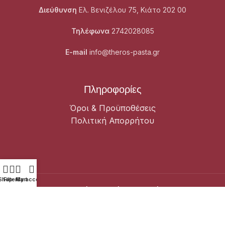
Διεύθυνση
Ελ. Βενιζέλου 75, Κιάτο 202 00
Τηλέφωνα
2742028085
E-mail
info@theros-pasta.gr
Πληροφορίες
Όροι & Προϋποθέσεις
Πολιτική Απορρήτου
Shop
Filters
My account
Cart
Θέρος Παραδοσιακά - Σπιτικά - Ζυμαρικά
2023 Designed
By
INFOTECHNICA
Premium Solutions.
Θέρος Παραδοσιακά - Σπιτικά - Ζυμαρικά
2023 Designed By
INFOTECHNICA
Premium Solutions.