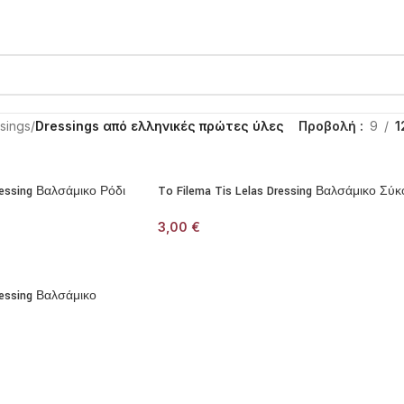
sings
/
Dressings από ελληνικές πρώτες ύλες
Προβολή
9
1
ressing Βαλσάμικο Ρόδι
To Filema Tis Lelas Dressing Βαλσάμικο Σύκ
3,00
€
ressing Βαλσάμικο