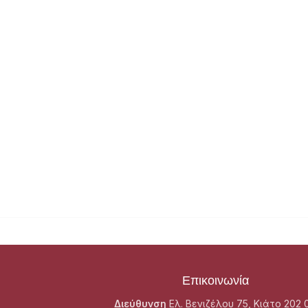
Επικοινωνία
Διεύθυνση
Ελ. Βενιζέλου 75, Κιάτο 202 