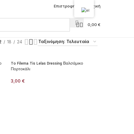
Επιστροφή στην Αρχική
0,00
€
2
18
24
ο
To Filema Tis Lelas Dressing Βαλσάμικο
Πορτοκάλι
3,00
€