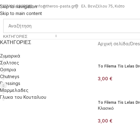
info@theros-pasta.gr
Ελ. Βενιζέλου 75, Κιάτο
Skip to navigation
27420 28085
Skip to main content
ΚΑΤΗΓΟΡΊΕΣ
ΚΑΤΗΓΟΡΊΕΣ
Αρχική σελίδα
/
Dres
Ζυμαρικά
Σαλτσες
To Filema Tis Lelas D
Οσπρια
Chutneys
3,00
€
Dressings
Μαρμελαδες
Γλυκα του Κουταλιου
To Filema Tis Lelas D
Κλασικό
3,00
€