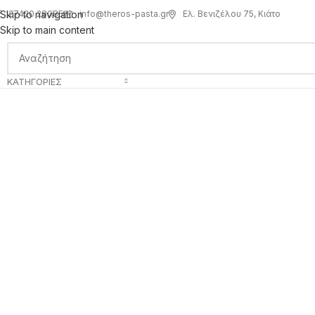
info@theros-pasta.gr
Ελ. Βενιζέλου 75, Κιάτο
Skip to navigation
27420 28085
Skip to main content
ΚΑΤΗΓΟΡΊΕΣ