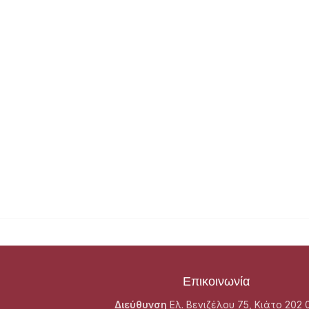
Επικοινωνία
Διεύθυνση
Ελ. Βενιζέλου 75, Κιάτο 202 