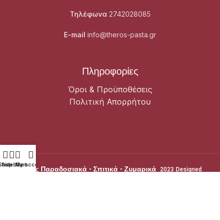
Τηλέφωνα
2742028085
E-mail
info@theros-pasta.gr
Πληροφορίες
Όροι & Προϋποθέσεις
Πολιτική Απορρήτου
Shop
Sidebar
My account
Cart
Θέρος Παραδοσιακά - Σπιτικά - Ζυμαρικά
2023 Designed
By
INFOTECHNICA
Premium Solutions.
Θέρος Παραδοσιακά - Σπιτικά - Ζυμαρικά
2023 Designed By
INFOTECHNICA
Premium Solutions.
Θέρος Παραδοσιακά - Σπιτικά - Ζυμαρικά
2023 Designed By
INFOTECHNICA